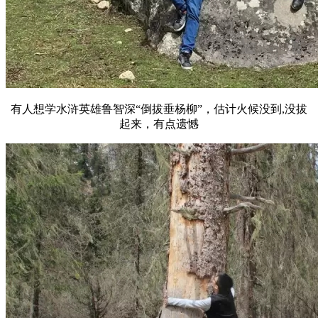
有人想学水浒英雄鲁智深“倒拔垂杨柳”，估计火候没到,没拔
起来，有点遗憾