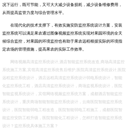
况下运行，既可节能，又可大大减少设备损耗，减少设备维修费用，
从而提高监管力度与综合管理水平。
在现代化的技术支撑下，有效实施安防监控系统设计方案，安装
监控系统可以满足果农通过图像视频监控系统实现对果园环境的全天
候综合监控，对果园的环境监控也有助于果农远程根据实际的环境指
定农场的管理措施，提高果农的实际工作效率。
网络视频高清监控系统设计,酒店智能监控系统改造,商场高清监控
系统施工方案,宾馆高清监控系统售后维护,医院高清监控系统设计,医院
远程监控系统设计，酒店远程高清监控系统设计弱电系统设计，智能
化监控系统工程，酒店高清监控系统设计，商场监视系统设计，医院
智能监视系统设计，宾馆网络视频监控系统方案，成都酒店智能监控
系统设计，重庆商场智能智能监控系统设计，云南医院智能监控系统
设计，医院智能弱电工程改造，医院智能弱电工程施工，成都医院智
能监控安防工程升级，医院智能化工程设计，怎样打造智能监控系统
设计？监控系统具体施工方案？