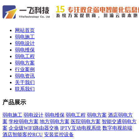
网站首页
弱电施工
弱电设计
弱电维保
弱电工程
弱电方案
行业案例
弱电资讯
关于我们
联系我们
产品展示
弱电施工
弱电设计
弱电维保
弱电工程
弱电方案
酒店弱电方
案
学校弱电方案
地方弱电方案
医院弱电方案
智能交通弱电方
案
企业级WIFI路由器交换
IPTV互动电视系统
数字电视前端
酒店智能客控RCU
安装监控设备